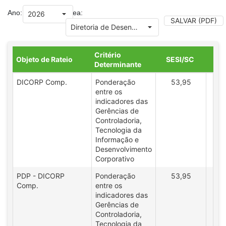
Ano:
Área:
SALVAR (PDF)
Critério
Objeto de Rateio
SESI/SC
SE
Determinante
DICORP Comp.
Ponderação
53,95
4
entre os
indicadores das
Gerências de
Controladoria,
Tecnologia da
Informação e
Desenvolvimento
Corporativo
PDP - DICORP
Ponderação
53,95
4
Comp.
entre os
indicadores das
Gerências de
Controladoria,
Tecnologia da