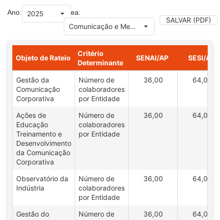
Grade de dados com 5 linhas e 6 colunas
Ano:
Área:
SALVAR (PDF)
Critério
Objeto de Rateio
SENAI/AP
SESI/AP
Determinante
Gestão da
Número de
36,00
64,00
Comunicação
colaboradores
Corporativa
por Entidade
Ações de
Número de
36,00
64,00
Educação
colaboradores
Treinamento e
por Entidade
Desenvolvimento
da Comunicação
Corporativa
Observatório da
Número de
36,00
64,00
Indústria
colaboradores
por Entidade
Gestão do
Número de
36,00
64,00