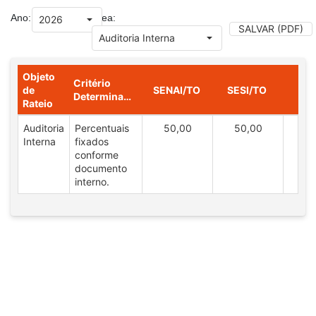
Grade de dados com 1 linhas e 6 colunas
Ano:
Área:
SALVAR (PDF)
Objeto
Critério
de
SENAI/TO
SESI/TO
F
Determinante
Rateio
Auditoria
Percentuais
50,00
50,00
Interna
fixados
conforme
documento
interno.