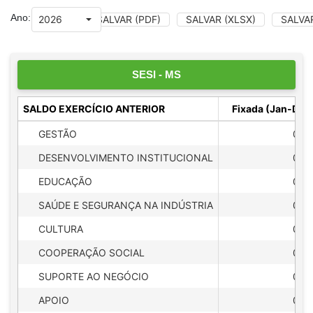
Ano:
SALVAR (PDF)
SALVAR (XLSX)
SALVA
SESI - MS
SALDO EXERCÍCIO ANTERIOR
Fixada (Jan-Dez
GESTÃO
0,0
DESENVOLVIMENTO INSTITUCIONAL
0,0
EDUCAÇÃO
0,0
SAÚDE E SEGURANÇA NA INDÚSTRIA
0,0
CULTURA
0,0
COOPERAÇÃO SOCIAL
0,0
SUPORTE AO NEGÓCIO
0,0
APOIO
0,0